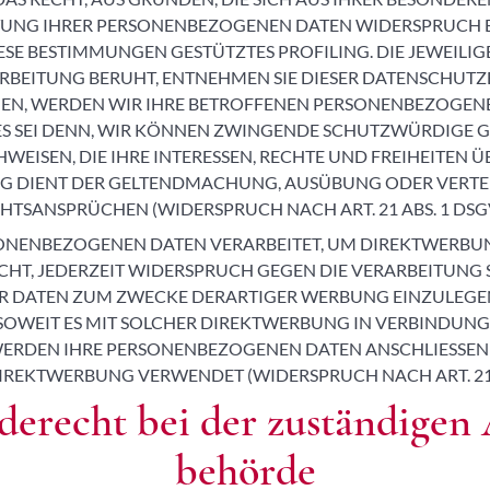
TUNG IHRER PERSONENBEZOGENEN DATEN WIDERSPRUCH EI
IESE BESTIMMUNGEN GESTÜTZTES PROFILING. DIE JEWEILI
ARBEITUNG BERUHT, ENTNEHMEN SIE DIESER DATENSCHUTZ
EN, WERDEN WIR IHRE BETROFFENEN PERSONENBEZOGEN
 ES SEI DENN, WIR KÖNNEN ZWINGENDE SCHUTZWÜRDIGE G
EISEN, DIE IHRE INTERESSEN, RECHTE UND FREIHEITEN 
G DIENT DER GELTENDMACHUNG, AUSÜBUNG ODER VERT
HTSANSPRÜCHEN (WIDERSPRUCH NACH ART. 21 ABS. 1 DSG
ONENBEZOGENEN DATEN VERARBEITET, UM DIREKTWERBUNG
ECHT, JEDERZEIT WIDERSPRUCH GEGEN DIE VERARBEITUNG 
DATEN ZUM ZWECKE DERARTIGER WERBUNG EINZULEGEN;
 SOWEIT ES MIT SOLCHER DIREKTWERBUNG IN VERBINDUNG 
WERDEN IHRE PERSONENBEZOGENEN DATEN ANSCHLIESSEN
IREKTWERBUNG VERWENDET (WIDERSPRUCH NACH ART. 21 A
e­recht bei der zuständigen 
behörde