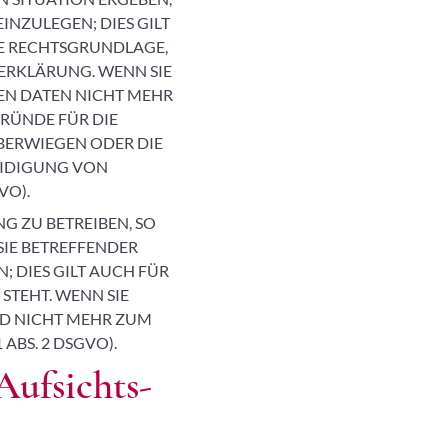
NZULEGEN; DIES GILT
GE RECHTSGRUNDLAGE,
ERKLÄRUNG. WENN SIE
EN DATEN NICHT MEHR
RÜNDE FÜR DIE
ÜBERWIEGEN ODER DIE
EIDIGUNG VON
VO).
 ZU BETREIBEN, SO
SIE BETREFFENDER
 DIES GILT AUCH FÜR
STEHT. WENN SIE
D NICHT MEHR ZUM
BS. 2 DSGVO).
Aufsichts­