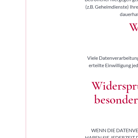
(z.B. Geheimdienste) Ih
dauerhaf
W
Viele Datenverarbeitung
erteilte Einwilligung j
Widerspr
besonder
WENN DIE DATENVER
HABEN SIE JEDERZEIT