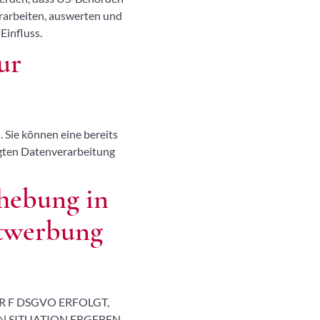
rarbeiten, auswerten und
Einfluss.
ur
 Sie können eine bereits
olgten Datenverarbeitung
hebung in
ktwerbung
R F DSGVO ERFOLGT,
N SITUATION ERGEBEN,