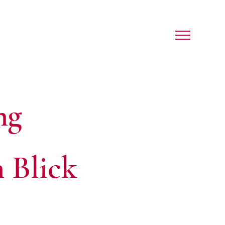
ng
n Blick