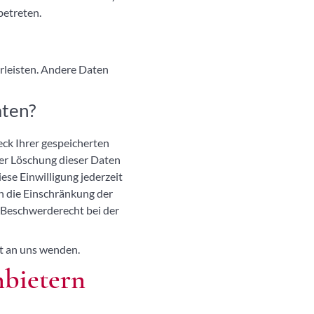
betreten.
hrleisten. Andere Daten
aten?
eck Ihrer gespeicherten
er Löschung dieser Daten
ese Einwilligung jederzeit
n die Einschränkung der
 Beschwerderecht bei der
t an uns wenden.
nbietern